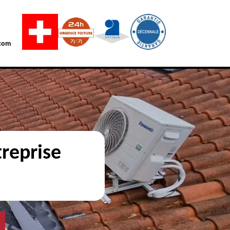
com
reprise