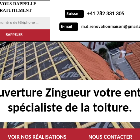
 VOUS RAPPELLE
RATUITEMENT
+41 782 331 305
Suisse
m.d.renovationmaison@gmail.
E-mail
verture Zingueur votre ent
spécialiste de la toiture.
VOIR NOS RÉALISATIONS
NOUS CONTACTER