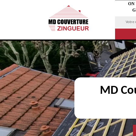
ON
G
MD Cou