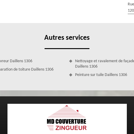
nore. Grâce à un toit bien isolé, vous ressentirez de la fraîcheur en
Rue
rs d’une rénovation de toit, nous allons alors vérifier l’état de votre
120
 le remplacer par un isolant plus performant ou le renforcer ; tout cela
Autres services
vreur Daillens 1306
Nettoyage et ravalement de façad
Daillens 1306
aration de toiture Daillens 1306
Peinture sur tuile Daillens 1306
z vous
306 ou les environs, sachez que nous prendrons en charge les frais de
ffre est valable quelle que soit l’ampleur du chantier et bien que les