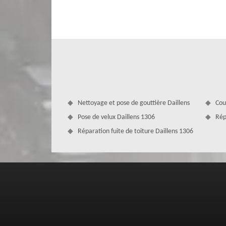
dans une température ambiante et loin de la pollution so
plein été et de la chaleur lors de la période hivernale. Lo
matériau isolant. Selon le résultat du bilan, nous pourrons
en appliquant la méthode la plus adéquate.
Nettoyage et pose de gouttière Daillens
Cou
Pose de velux Daillens 1306
Rép
Réparation fuite de toiture Daillens 1306
Nous nous déplaçons gratuitement che
Si votre habitation se trouve dans la ville de Daillens 1
déplacement de nos artisans rénovation de toiture. Cette o