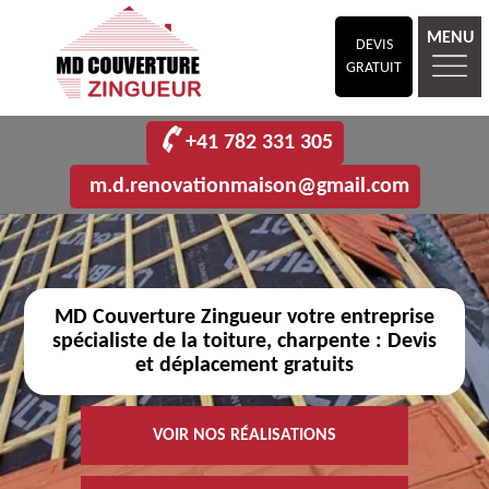
MENU
DEVIS
GRATUIT
+41 782 331 305
m.d.renovationmaison@gmail.com
MD Couverture Zingueur votre entreprise
spécialiste de la toiture, charpente : Devis
et déplacement gratuits
VOIR NOS RÉALISATIONS