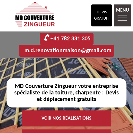
MENU
DEVIS
GRATUIT
+41 782 331 305
m.d.renovationmaison@gmail.com
MD Couverture Zingueur votre entreprise
spécialiste de la toiture, charpente : Devis
et déplacement gratuits
VOIR NOS RÉALISATIONS