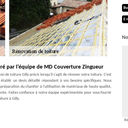
Bu
E-
No
paré par l’équipe de MD Couverture Zingueur
de toiture Gilly précis lorsqu'il s'agit de rénover votre toiture. C'est
ablir un devis détaillé répondant à vos besoins spécifiques. Nous
réparation du chantier à l'utilisation de matériaux de haute qualité,
ente. Faites confiance à notre équipe expérimentée pour vous fournir
ture à Gilly.
 confier impérativement à un couvreur professionnel et expérimenté,
Ré
s. Nous saurons déterminer la méthode la plus appropriée pour rénover