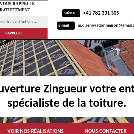
 VOUS RAPPELLE
RATUITEMENT
+41 782 331 305
Suisse
m.d.renovationmaison@gmail.
E-mail
verture Zingueur votre ent
spécialiste de la toiture.
VOIR NOS RÉALISATIONS
NOUS CONTACTER