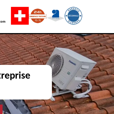
com
reprise