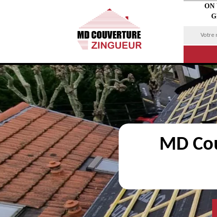
ON
G
MD Cou