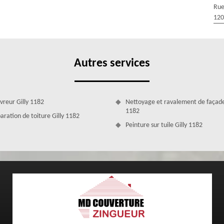
e ou d’une rénovation totale. Afin de prendre connaissance de l’état
Rue
ture à Gilly effectueront au préalable un diagnostic du toit. Cela nous
120
t décider de l’action à entreprendre.
Autres services
vreur Gilly 1182
Nettoyage et ravalement de façade
1182
aration de toiture Gilly 1182
Peinture sur tuile Gilly 1182
e aux normes avec le couvreur MD Couverture
iture, la charpente se doit d’être solide en toute circonstance. C’est
ensable de réaliser des travaux de rénovation de toiture, entre autres.