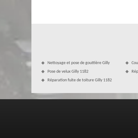
votre toiture, qu’il s’agisse d’une rénovation partiell
générale de votre toiture, nos couvreurs rénovation de toi
permettra de voir de près les imperfections de la toiture e
Nettoyage et pose de gouttière Gilly
Cou
Pose de velux Gilly 1182
Rép
Réparation fuite de toiture Gilly 1182
Une rénovation de charpente conform
Zingueur
Servant de support de tout le reste des éléments de la to
pour s’assurer du bon état de la charpente qu’il est indisp