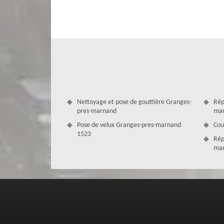
Couverture Zingueur
Nous comprenons l'importance d'obtenir un devis rénovati
votre toiture. C'est pourquoi notre équipe dédiée met t
spécifiques. Nous prenons en compte chaque aspect de la r
de haute qualité, afin de vous fournir une estimation co
pour vous fournir un devis précis et compétitif pour la ré
Nettoyage et pose de gouttière Granges-
Rép
pres-marnand
mar
Pose de velux Granges-pres-marnand
Cou
1523
Rép
mar
Notre service de rénovation écran sous