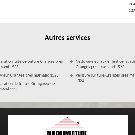
Rue
120
on de toiture Granges-pres-marnand précis lorsqu'il s'agit de rénover
out en œuvre pour établir un devis détaillé répondant à vos besoins
énovation, de la préparation du chantier à l'utilisation de matériaux
mplète et transparente. Faites confiance à notre équipe expérimentée
novation de votre toiture à Granges-pres-marnand.
Autres services
aration fuite de toiture Granges-pres-
Nettoyage et ravalement de façad
nand 1523
Granges-pres-marnand 1523
vreur Granges-pres-marnand 1523
Peinture sur tuile Granges-pres-m
1523
aration de toiture Granges-pres-
nand 1523
 toiture