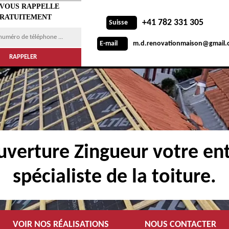
 VOUS RAPPELLE
RATUITEMENT
+41 782 331 305
Suisse
m.d.renovationmaison@gmail.
E-mail
verture Zingueur votre ent
spécialiste de la toiture.
VOIR NOS RÉALISATIONS
NOUS CONTACTER