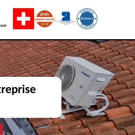
com
reprise