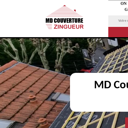
ON
G
MD Cou