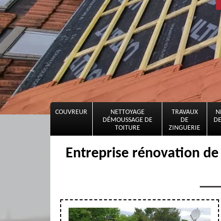
COUVREUR
NETTOYAGE
TRAVAUX
N
DÉMOUSSAGE DE
DE
DE
TOITURE
ZINGUERIE
Entreprise rénovation de