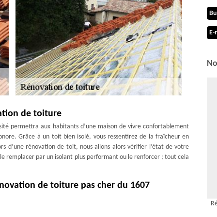
Bu
E-
No
ation de toiture
ensité permettra aux habitants d’une maison de vivre confortablement
nore. Grâce à un toit bien isolé, vous ressentirez de la fraîcheur en
rs d’une rénovation de toit, nous allons alors vérifier l’état de votre
 le remplacer par un isolant plus performant ou le renforcer ; tout cela
novation de toiture pas cher du 1607
 l’entreprise MD Couverture Zingueur propre à tous ses clients des
Ré
sorte d’appliquer une souplesse de notre tarif afin que tout un chacun