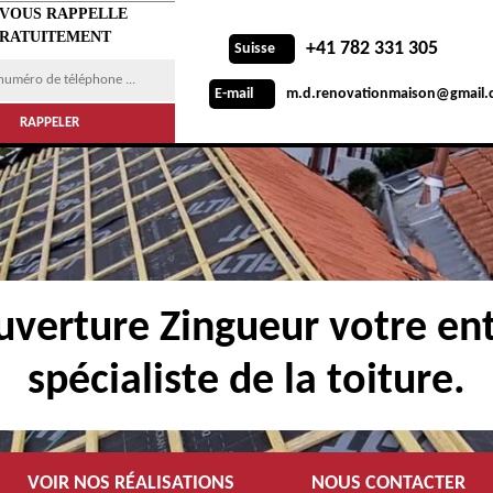
 VOUS RAPPELLE
RATUITEMENT
+41 782 331 305
Suisse
m.d.renovationmaison@gmail.
E-mail
verture Zingueur votre ent
spécialiste de la toiture.
VOIR NOS RÉALISATIONS
NOUS CONTACTER