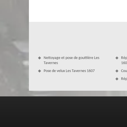
puisse bénéficier du nec plus ultra de nos réalisations. Vo
toiture 1607 ? N’hésitez pas à nous le communiquer ; nous
financière. Faites confiance en nos compétences !
Nettoyage et pose de gouttière Les
Rép
Tavernes
160
Pose de velux Les Tavernes 1607
Cou
Rép
La nécessité d’une rénovation de toit
La rénovation de toit à Les Tavernes est nécessaire pour 
son isolation. En effet, la toiture devra toujours être e
imperfections. Grâce à une rénovation de toiture, nous a