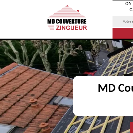
ON
G
MD Cou