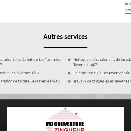
us avez un budget précis pour concrétiser votre projet de rénovation de
Rue
 pourrons alors trouver la solution la plus adaptée à votre situation
120
Autres services
aration fuite de toiture Les Tavernes
Nettoyage et ravalement de façade
7
Tavernes 1607
vreur Les Tavernes 1607
Peinture sur tuile Les Tavernes 160
aration de toiture Les Tavernes 1607
Travaux de zinguerie Les Tavernes
garder la performance de la toiture, en l’occurrence son étanchéité et
n bon état pour pouvoir assurer votre entière protection en dépit des
llons pouvoir apporter les soins nécessaires dont votre toit a besoin