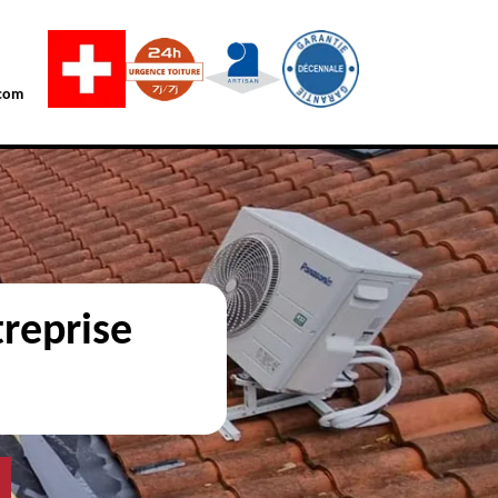
com
reprise