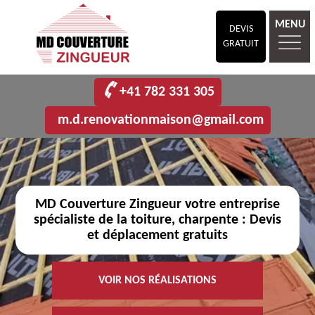
MENU
DEVIS
GRATUIT
+41 782 331 305
m.d.renovationmaison@gmail.com
MD Couverture Zingueur votre entreprise
spécialiste de la toiture, charpente : Devis
et déplacement gratuits
VOIR NOS RÉALISATIONS