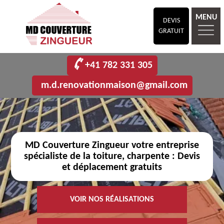
MENU
DEVIS
GRATUIT
+41 782 331 305
m.d.renovationmaison@gmail.com
MD Couverture Zingueur votre entreprise
spécialiste de la toiture, charpente : Devis
et déplacement gratuits
VOIR NOS RÉALISATIONS