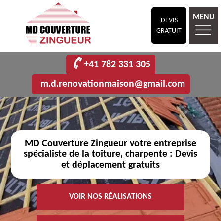
MENU
DEVIS
GRATUIT
+41 782 331 305
m.d.renovationmaison@gmail.com
MD Couverture Zingueur votre entreprise
spécialiste de la toiture, charpente : Devis
et déplacement gratuits
VOIR NOS RÉALISATIONS