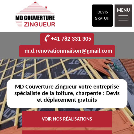
MENU
DEVIS
GRATUIT
+41 782 331 305
m.d.renovationmaison@gmail.com
MD Couverture Zingueur votre entreprise
spécialiste de la toiture, charpente : Devis
et déplacement gratuits
VOIR NOS RÉALISATIONS