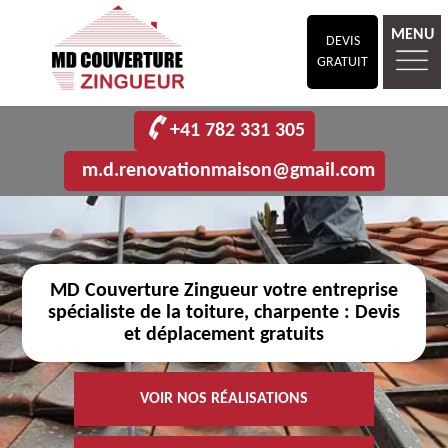
MENU
DEVIS
GRATUIT
+41 782 331 305
m.d.renovationmaison@gmail.com
MD Couverture Zingueur votre entreprise
spécialiste de la toiture, charpente : Devis
et déplacement gratuits
VOIR NOS RÉALISATIONS