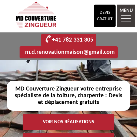
MENU
DEVIS
GRATUIT
+41 782 331 305
m.d.renovationmaison@gmail.com
MD Couverture Zingueur votre entreprise
spécialiste de la toiture, charpente : Devis
et déplacement gratuits
VOIR NOS RÉALISATIONS