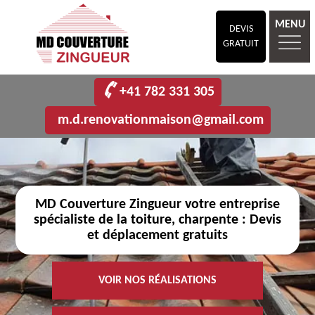
MENU
DEVIS
GRATUIT
+41 782 331 305
m.d.renovationmaison@gmail.com
MD Couverture Zingueur votre entreprise
spécialiste de la toiture, charpente : Devis
et déplacement gratuits
VOIR NOS RÉALISATIONS