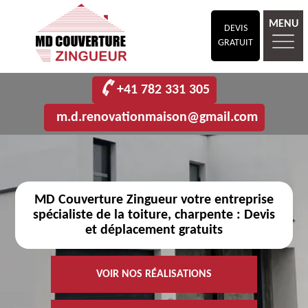
MENU
DEVIS
GRATUIT
+41 782 331 305
m.d.renovationmaison@gmail.com
MD Couverture Zingueur votre entreprise
spécialiste de la toiture, charpente : Devis
et déplacement gratuits
VOIR NOS RÉALISATIONS