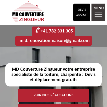
MENU
DEVIS
GRATUIT
+41 782 331 305
m.d.renovationmaison@gmail.com
MD Couverture Zingueur votre entreprise
spécialiste de la toiture, charpente : Devis
et déplacement gratuits
VOIR NOS RÉALISATIONS