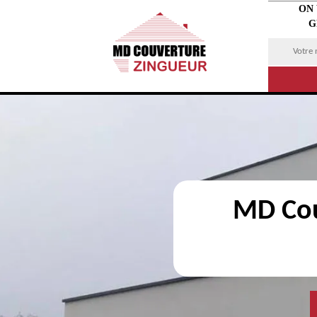
ON
G
MD Cou