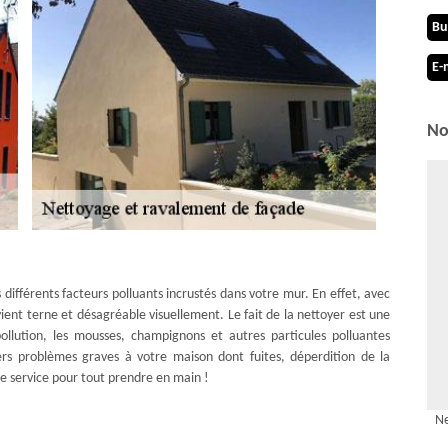
Bu
E-
No
 différents facteurs polluants incrustés dans votre mur. En effet, avec
vient terne et désagréable visuellement. Le fait de la nettoyer est une
ollution, les mousses, champignons et autres particules polluantes
ers problèmes graves à votre maison dont fuites, déperdition de la
e service pour tout prendre en main !
es-celigny : ravaleur 1299
Ne
entreprise de ravalement MD Couverture Zingueur à Crans-pres-celigny