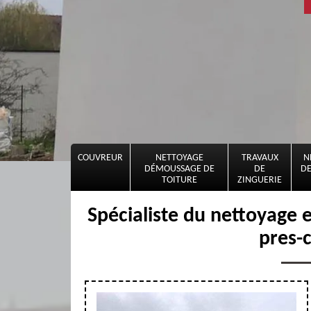
COUVREUR
NETTOYAGE
TRAVAUX
N
DÉMOUSSAGE DE
DE
DE
TOITURE
ZINGUERIE
Spécialiste du nettoyage 
pres-