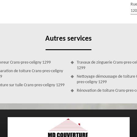
Rue
 et son savoir-faire afin d’avoir un résultat sûr. Chez ravaleur MD
120
sionnels, nous aimons ce que nous faisons et nous mettons tout en
nsi, bénéficiez d’une façade propre et belle à des tarifs défiant toute
us sommes entièrement à votre service. Nous vous proposons un devis
Autres services
vreur Crans-pres-celigny 1299
Travaux de zinguerie Crans-pres-ce
1299
aration de toiture Crans-pres-celigny
9
Nettoyage démoussage de toiture 
pres-celigny 1299
nture sur tuile Crans-pres-celigny 1299
Rénovation de toiture Crans-pres-c
otre partenaire en nettoyage et ravalement de