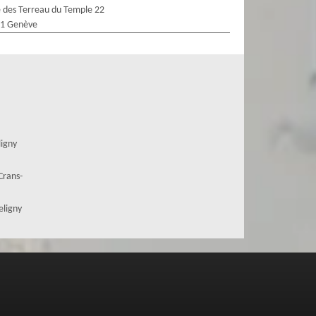
 des Terreau du Temple 22
1 Genève
ligny
Crans-
eligny