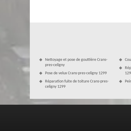
met à votre profit son expertise, son professionnalisme
Couverture Zingueur, nous sommes une équipe de profes
œuvre pour que vous jouissiez d’une intervention digne. Ai
concurrence. N’hésitez pas à nous demander conseils, no
nettoyage façade gratuit.
Nettoyage et pose de gouttière Crans-
Cou
pres-celigny
Rép
Pose de velux Crans-pres-celigny 1299
129
Réparation fuite de toiture Crans-pres-
Pei
celigny 1299
Entreprise MD Couverture Zingueur : v
façade à Crans-pres-celigny