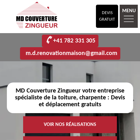
MENU
DEVIS
GRATUIT
+41 782 331 305
m.d.renovationmaison@gmail.com
MD Couverture Zingueur votre entreprise
spécialiste de la toiture, charpente : Devis
et déplacement gratuits
VOIR NOS RÉALISATIONS