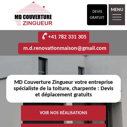
MENU
DEVIS
GRATUIT
+41 782 331 305
m.d.renovationmaison@gmail.com
MD Couverture Zingueur votre entreprise
spécialiste de la toiture, charpente : Devis
et déplacement gratuits
VOIR NOS RÉALISATIONS