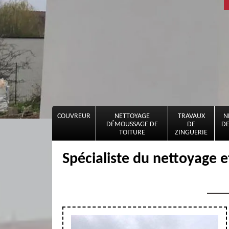
COUVREUR
NETTOYAGE
TRAVAUX
N
DÉMOUSSAGE DE
DE
DE
TOITURE
ZINGUERIE
Spécialiste du nettoyage 