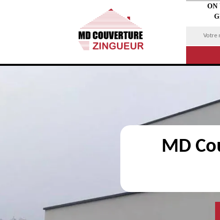
ON
G
MD Cou