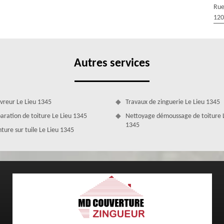
Rue
s pratiques quasi-quotidiennes en ravalement de façade dans le 1345,
120
 et maitrise parfaitement toutes les ficelles du crépi façade. Ravaleur
mais aussi pour la protéger contre les attaques des pollutions. Le crépi
enduit qui met en valeur votre façade, le choix de son aspect et de sa
Autres services
vreur Le Lieu 1345
Travaux de zinguerie Le Lieu 1345
aration de toiture Le Lieu 1345
Nettoyage démoussage de toiture 
1345
nture sur tuile Le Lieu 1345
par l'entreprise MD Couverture Zingueur dans