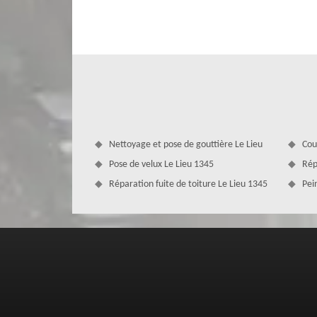
De par ses plusieurs années dans le domaine et de par se
l’entreprise MD Couverture Zingueur sise à Le Lieu connait
à Le Lieu vous propose le crépi pour embellir votre façade 
est un enduit décoratif ayant un aspect rugueux. C'est l'
couleur participe à la personnalisation de votre maison.
Nettoyage et pose de gouttière Le Lieu
Cou
Pose de velux Le Lieu 1345
Rép
Réparation fuite de toiture Le Lieu 1345
Pei
Ravalement de façade Le Lieu assuré 
le 1345