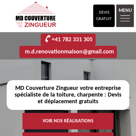
MENU
DEVIS
GRATUIT
+41 782 331 305
m.d.renovationmaison@gmail.com
MD Couverture Zingueur votre entreprise
spécialiste de la toiture, charpente : Devis
et déplacement gratuits
VOIR NOS RÉALISATIONS