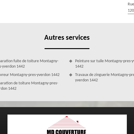
de professionnels
Rue
 à Montagny-pres-yverdon est en mesure de vous proposer toute une
120
ère de façade. Qu’il s’agisse du nettoyage, peinture extérieure, crépi,
ny-pres-yverdon est en mesure de vous fournir des interventions de
ée de votre petit budget. Disposant des ravaleurs professionnels
ade à Montagny-pres-yverdon peut intervenir efficacement dans vos
Autres services
aration fuite de toiture Montagny-
Peinture sur tuile Montagny-pres-
s-yverdon 1442
1442
vreur Montagny-pres-yverdon 1442
Travaux de zinguerie Montagny-pr
yverdon 1442
aration de toiture Montagny-pres-
rdon 1442