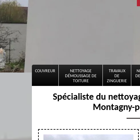
COUVREUR
NETTOYAGE
TRAVAUX
N
DÉMOUSSAGE DE
DE
DE
TOITURE
ZINGUERIE
Spécialiste du nettoy
Montagny-p