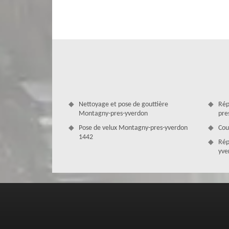
MD Couverture Zingueur : une équipe 
L’entreprise de ravalement MD Couverture Zingueur sise
gamme de services pour satisfaire tous vos besoins en mati
rénovation ou autres, notre équipe de ravaleur à Montag
haute qualité dotées d’un tarif compétitif à la port
multidisciplinaires, l’entreprise de ravalement de faç
projets et vous fournir des résultats impeccables.
Nettoyage et pose de gouttière
Rép
Montagny-pres-yverdon
pre
Pose de velux Montagny-pres-yverdon
Cou
1442
Rép
yve