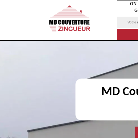
ON
G
MD Cou