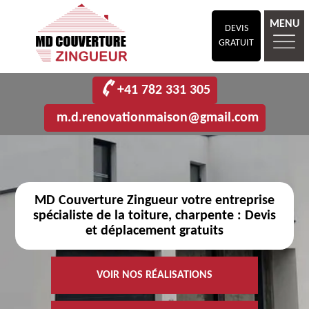
MENU
DEVIS
GRATUIT
+41 782 331 305
m.d.renovationmaison@gmail.com
MD Couverture Zingueur votre entreprise
spécialiste de la toiture, charpente : Devis
et déplacement gratuits
VOIR NOS RÉALISATIONS