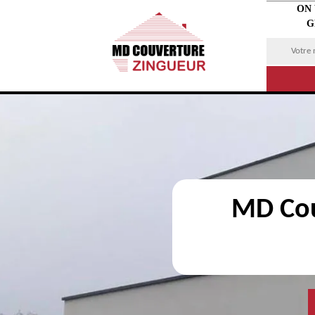
ON
G
MD Cou