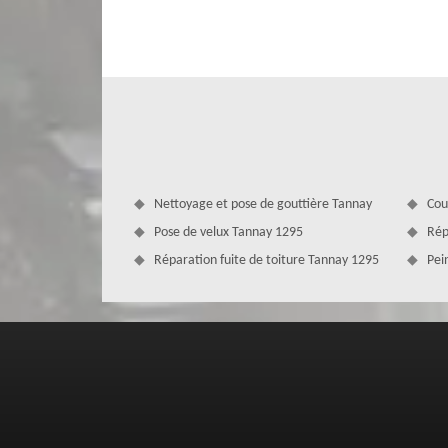
toute la maison un aspect négligé. Faites appel au faça
conforme aux normes requises. Nous sommes le meilleur 
connaissons la méthode appropriée pour chaque matéria
gommage, ponçage, etc. Le résultat sera parfait. Comptez
Nettoyage et pose de gouttière Tannay
Cou
Pose de velux Tannay 1295
Rép
Réparation fuite de toiture Tannay 1295
Pei
Nettoyage façade pas cher
Le tarif des travaux de nettoyage façade dépend de l
Couverture Zingueur sise à Tannay veille à faire bénéficier