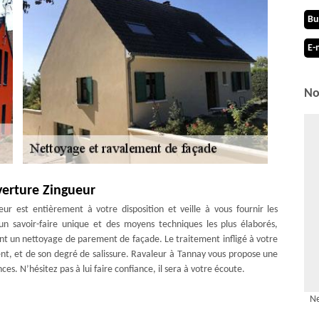
Bu
E-
No
erture Zingueur
r est entièrement à votre disposition et veille à vous fournir les
un savoir-faire unique et des moyens techniques les plus élaborés,
ent un nettoyage de parement de façade. Le traitement infligé à votre
nt, et de son degré de salissure. Ravaleur à Tannay vous propose une
es. N’hésitez pas à lui faire confiance, il sera à votre écoute.
 par le façadier MD Couverture Zingueur
Ne
mpéries et la pollution atmosphérique ternissent la surface, donnant à