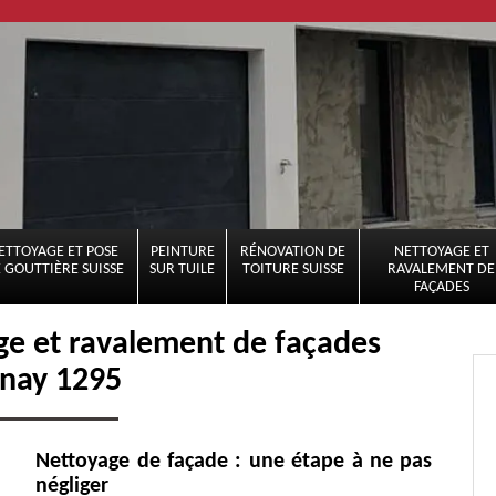
ETTOYAGE ET POSE
PEINTURE
RÉNOVATION DE
NETTOYAGE ET
 GOUTTIÈRE SUISSE
SUR TUILE
TOITURE SUISSE
RAVALEMENT DE
FAÇADES
age et ravalement de façades
nay 1295
Nettoyage de façade : une étape à ne pas
négliger