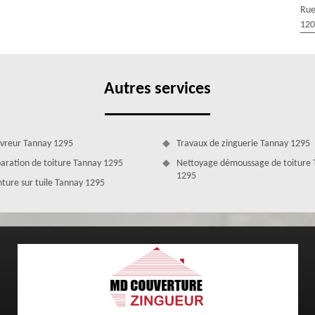
Rue
dier MD Couverture Zingueur pour un nettoyage de façade Tannay 1295
120
spécialiste de notre catégorie à Tannay et dans les environs. Nous
u. Selon la surface, le nettoyage peut être réalisé par sablage,
 sur nous.
Autres services
vreur Tannay 1295
Travaux de zinguerie Tannay 1295
aration de toiture Tannay 1295
Nettoyage démoussage de toiture
1295
nture sur tuile Tannay 1295
’intervention souhaitée. L’entreprise de ravalement de façade MD
 ses clients des tarifs les plus bas. Chaque cas et chaque budget seront