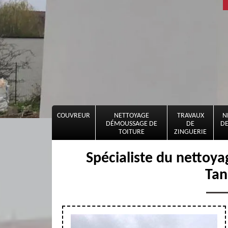
COUVREUR
NETTOYAGE
TRAVAUX
N
DÉMOUSSAGE DE
DE
DE
TOITURE
ZINGUERIE
Spécialiste du nettoy
Tan