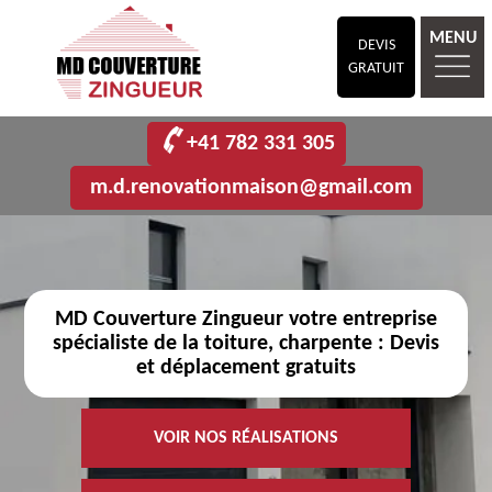
MENU
DEVIS
GRATUIT
+41 782 331 305
m.d.renovationmaison@gmail.com
MD Couverture Zingueur votre entreprise
spécialiste de la toiture, charpente : Devis
et déplacement gratuits
VOIR NOS RÉALISATIONS