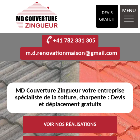
MENU
DEVIS
GRATUIT
+41 782 331 305
m.d.renovationmaison@gmail.com
MD Couverture Zingueur votre entreprise
spécialiste de la toiture, charpente : Devis
et déplacement gratuits
VOIR NOS RÉALISATIONS