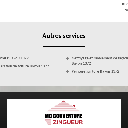
l. Afin d’éviter que votre toit fuie, sachez qu’il est nécessaire de le
Rue
; nous vous conseillons cela parce que ce sont les poussières et les
120
t les principales causes de ces fuites de toiture. Et pour un meilleur
 occuper.
Autres services
vreur Bavois 1372
Nettoyage et ravalement de façad
Bavois 1372
aration de toiture Bavois 1372
Peinture sur tuile Bavois 1372
atuitement chez vous
 de Bavois 1372, sachez que vous pouvez recourir aux services de notre
eurs, nous nous déplacerons gratuitement chez vous, le transport des