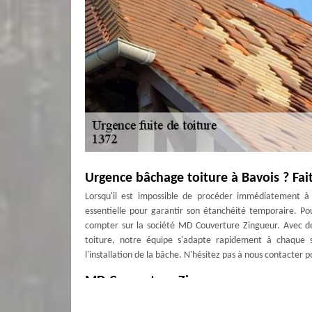
Urgence bâchage toiture à Bavois ? Fa
Lorsqu'il est impossible de procéder immédiatement à la
essentielle pour garantir son étanchéité temporaire. P
compter sur la société MD Couverture Zingueur. Avec de
toiture, notre équipe s'adapte rapidement à chaque s
l'installation de la bâche. N'hésitez pas à nous contacter 
MD Couverture Zingueur pour vous con
Pour éviter la survenance de fuite sur votre toit, qu’il s’a