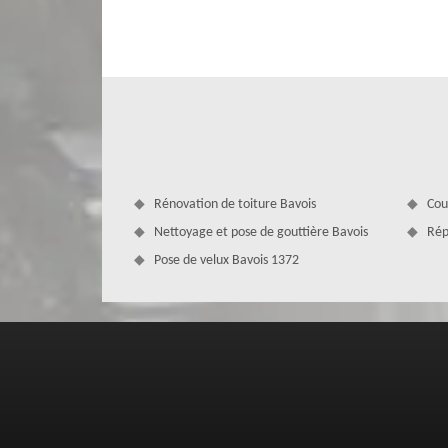
MD Couverture Zingueur peut vous donner d’excellent consei
nettoyer et de le démousser au moins une fois par année 
parasites végétaux qui s’entassent sur votre toit qui son
résultat, faites appel à MD Couverture Zingueur pour s’en
Rénovation de toiture Bavois
Cou
Nettoyage et pose de gouttière Bavois
Rép
Pose de velux Bavois 1372
MD Couverture Zingueur se déplace gr
Que vous soyez professionnel ou particulier dans la ville
entreprise de couverture MD Couverture Zingueur. D’aill