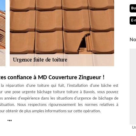
Bu
E-
No
ites confiance à MD Couverture Zingueur !
 réparation d'une toiture qui fuit, l'installation d'une bâche est
our une pose urgente bâchage toiture toiture à Bavois, vous pouvez
s années d'expérience dans les situations d'urgence de bâchage de
ituation. Nous respectons rigoureusement les normes relatives à
pour obtenir de plus amples informations sur cette opération.
seiller
Ur
git d’un toit : en pente, plate ou arrondie, sachez que notre entreprise