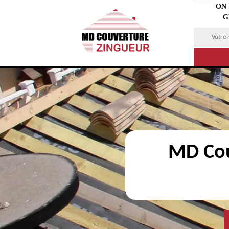
ON
G
MD Cou