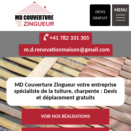
MENU
DEVIS
GRATUIT
+41 782 331 305
m.d.renovationmaison@gmail.com
MD Couverture Zingueur votre entreprise
spécialiste de la toiture, charpente : Devis
et déplacement gratuits
VOIR NOS RÉALISATIONS