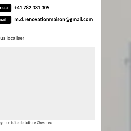
+41 782 331 305
reau
m.d.renovationmaison@gmail.com
mail
us localiser
gence fuite de toiture Cheserex