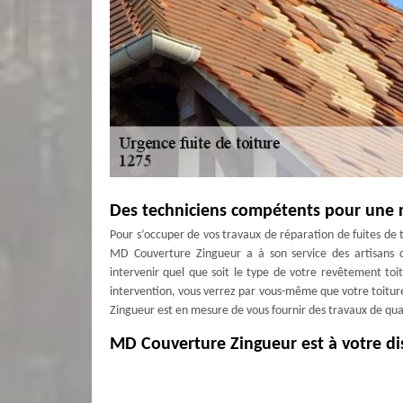
Des techniciens compétents pour une r
Pour s’occuper de vos travaux de réparation de fuites de 
MD Couverture Zingueur a à son service des artisans cou
intervenir quel que soit le type de votre revêtement toit
intervention, vous verrez par vous-même que votre toitu
Zingueur est en mesure de vous fournir des travaux de quali
MD Couverture Zingueur est à votre di
Il est important que vous preniez soin de votre toiture,
diverses intempéries et vous procurer un excellent confo