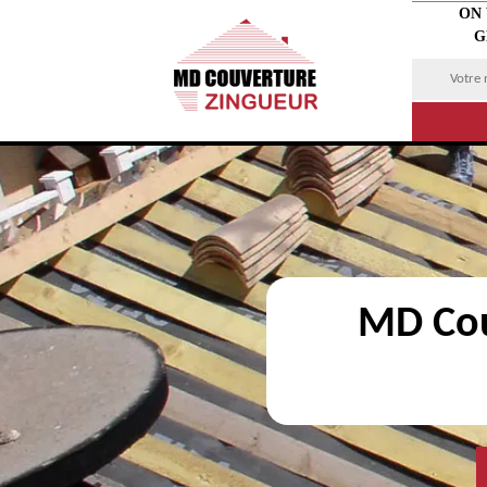
ON
G
MD Cou