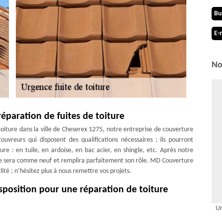
Bu
E-
No
éparation de fuites de toiture
toiture dans la ville de Cheserex 1275, notre entreprise de couverture
vreurs qui disposent des qualifications nécessaires ; ils pourront
ure : en tuile, en ardoise, en bac acier, en shingle, etc. Après notre
re sera comme neuf et remplira parfaitement son rôle. MD Couverture
té ; n’hésitez plus à nous remettre vos projets.
sposition pour une réparation de toiture
 car c’est cette dernière qui a pour rôle de vous protéger contre les
Ur
rt durant toute l’année. Dès que votre toiture à Cheserex montre des