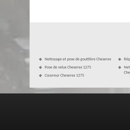
signes de fuite, n’hésitez pas à faire appel à notre entrep
réparations adéquates, cela pour éviter que les dégâts 
Disposant de plusieurs années d’expérience, notre entre
qualité.
Nettoyage et pose de gouttière Cheserex
Rép
Pose de velux Cheserex 1275
Net
Che
Couvreur Cheserex 1275
MD Couverture Zingueur pour des prest
Faites appel à notre entreprise de couverture MD Couve
souhaitez. En effet, mis à part la réparation de fuit