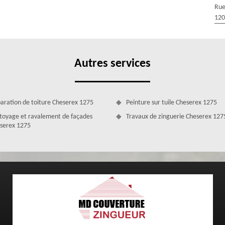
rise MD Couverture Zingueur pour vérifier votre toiture et effectuer les
Rue
ne s’agrandissent et que les réparations ne soient plus coûteuses.
120
prise MD Couverture Zingueur est apte à vous fournir des travaux de
Autres services
aration de toiture Cheserex 1275
Peinture sur tuile Cheserex 1275
toyage et ravalement de façades
Travaux de zinguerie Cheserex 127
serex 1275
ations diversifiées
rture Zingueur quels que soient les travaux de couverture que vous
e de toiture, nous sommes également en mesure de prendre en main