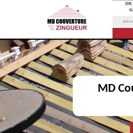
ON
G
MD Cou