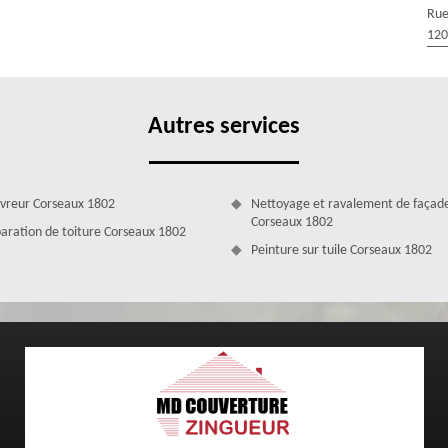
aire que vous nous envoyiez une demande de devis. Cela est nécessaire
Rue
e notre intervention, du coût des travaux, du budget que vous devez
120
ire de demande de devis avec vos coordonnées. Cette demande de devis
nde, nous vous ferons parvenir une réponse claire et bien détaillée en
Autres services
vreur Corseaux 1802
Nettoyage et ravalement de façad
Corseaux 1802
aration de toiture Corseaux 1802
Peinture sur tuile Corseaux 1802
seiller
git d’un toit : en pente, plate ou arrondie, sachez que notre entreprise