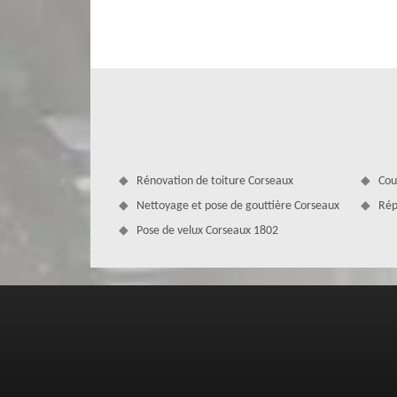
Avant que l’on prenne en main vos travaux, il est nécess
pour que vous puissiez avoir connaissance de la durée d
prévoir. Et pour ce faire, vous devez remplir le formula
est gratuite et ne vous engage en rien. Suite à votre dema
moins de 24 heures.
Rénovation de toiture Corseaux
Cou
Nettoyage et pose de gouttière Corseaux
Rép
Pose de velux Corseaux 1802
MD Couverture Zingueur pour vous con
Pour éviter la survenance de fuite sur votre toit, qu’il s’a