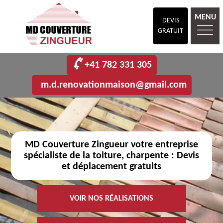
MENU
DEVIS
GRATUIT
+41 782 331 305
m.d.renovationmaison@gmail.com
MD Couverture Zingueur votre entreprise
spécialiste de la toiture, charpente : Devis
et déplacement gratuits
VOIR NOS RÉALISATIONS