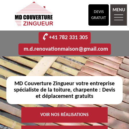
MENU
DEVIS
GRATUIT
+41 782 331 305
m.d.renovationmaison@gmail.com
MD Couverture Zingueur votre entreprise
spécialiste de la toiture, charpente : Devis
et déplacement gratuits
VOIR NOS RÉALISATIONS