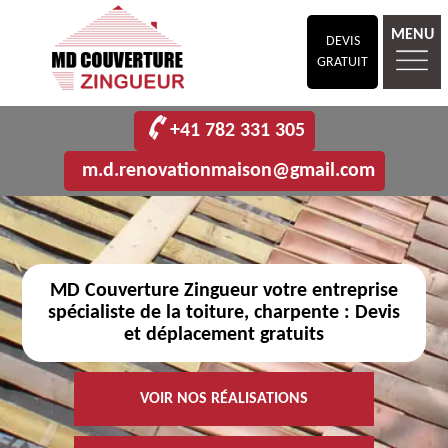
MENU
DEVIS
GRATUIT
+41 782 331 305
m.d.renovationmaison@gmail.com
MD Couverture Zingueur votre entreprise
spécialiste de la toiture, charpente : Devis
et déplacement gratuits
VOIR NOS RÉALISATIONS