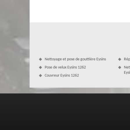
Sachez que notre entreprise de couverture MD Couverture
des prestations qui pourront durer dans le temps, nous ré
revêtement toiture que vous avez, nous trouverons toujour
réparation toiture de qualité et conforme aux normes, fa
Nettoyage et pose de gouttière Eysins
Rép
Pose de velux Eysins 1262
Net
Eys
Couvreur Eysins 1262
La réparation urgence fuite de toitur
Zingueur
Ne tardez pas à contacter un professionnel pour effectu