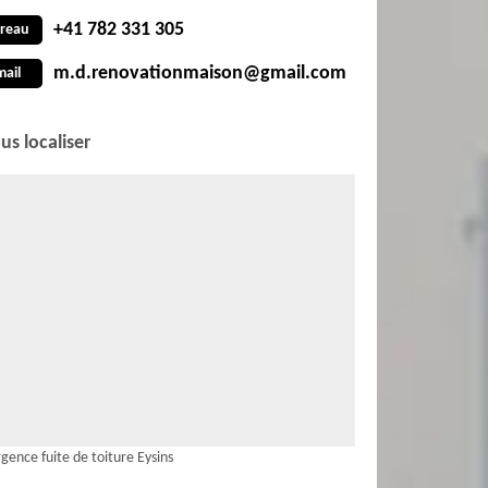
+41 782 331 305
reau
m.d.renovationmaison@gmail.com
mail
us localiser
gence fuite de toiture Eysins