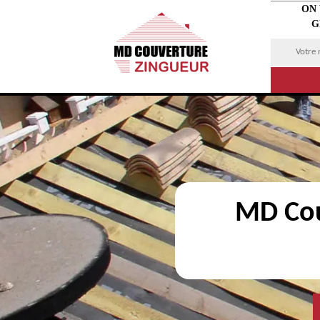
ON
G
MD Cou