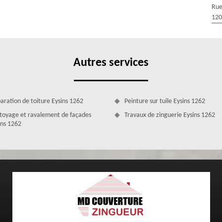
 Zingueur n’utilise que des matériaux de qualité pour vous assurer
Rue
alisons vos travaux dans les règles de l’art. Quel que soit le type de
120
s le meilleur moyen pour la réparer. Ainsi donc, pour bénéficier d’une
ites appel à MD Couverture Zingueur.
Autres services
aration de toiture Eysins 1262
Peinture sur tuile Eysins 1262
toyage et ravalement de façades
Travaux de zinguerie Eysins 1262
ins 1262
e Eysins assurée par le couvreur MD Couverture
er une réparation urgence fuite de toiture Eysins conformément aux