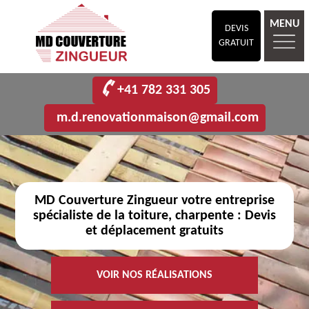
MENU
DEVIS
GRATUIT
+41 782 331 305
m.d.renovationmaison@gmail.com
MD Couverture Zingueur votre entreprise
spécialiste de la toiture, charpente : Devis
et déplacement gratuits
VOIR NOS RÉALISATIONS