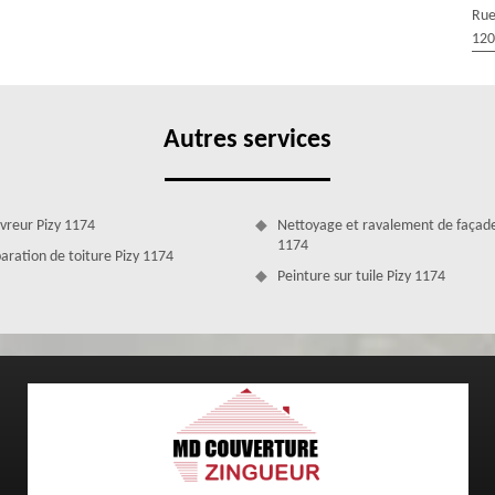
ire de demande de devis avec vos coordonnées. Cette demande de devis
Rue
nde, nous vous ferons parvenir une réponse claire et bien détaillée en
120
Autres services
vreur Pizy 1174
Nettoyage et ravalement de façade
1174
aration de toiture Pizy 1174
Peinture sur tuile Pizy 1174
r de vos problèmes d’étanchéité toiture
 nous sommes aptes à renforcer l’étanchéité de votre toiture dans la
rtisans couvreurs 1174 très expérimentés, compétents et qui disposent
e toiture ou vos sous toiture. Pour la réalisation de vos projets, nous