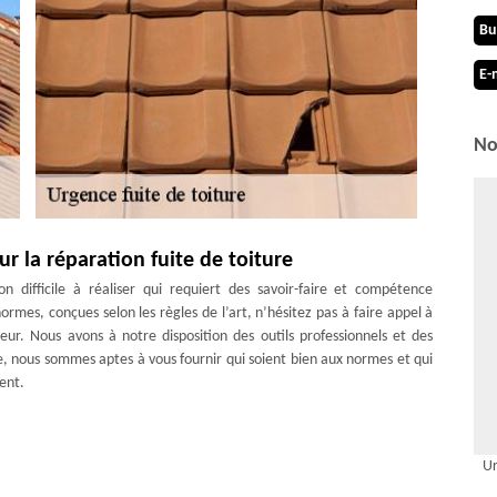
Bu
E-
No
 la réparation fuite de toiture
n difficile à réaliser qui requiert des savoir-faire et compétence
normes, conçues selon les règles de l’art, n’hésitez pas à faire appel à
r. Nous avons à notre disposition des outils professionnels et des
e, nous sommes aptes à vous fournir qui soient bien aux normes et qui
ent.
aire que vous nous envoyiez une demande de devis. Cela est nécessaire
Ur
e notre intervention, du coût des travaux, du budget que vous devez