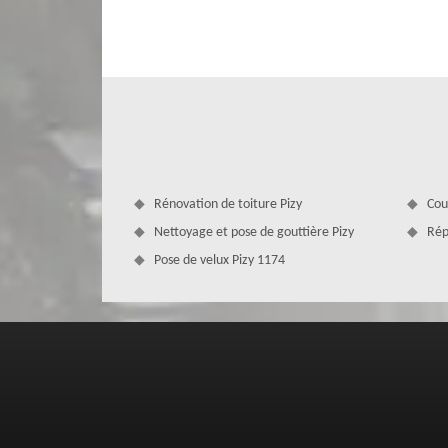
prévoir. Et pour ce faire, vous devez remplir le formula
est gratuite et ne vous engage en rien. Suite à votre dema
moins de 24 heures.
Rénovation de toiture Pizy
Cou
Nettoyage et pose de gouttière Pizy
Rép
Pose de velux Pizy 1174
MD Couverture Zingueur pour s’occupe
MD Couverture Zingueur est une entreprise de couverture,
ville de Pizy 1174. Nous sommes constitués de plusieurs a
des savoir-faire requis pour renforcer l’étanchéité de votr