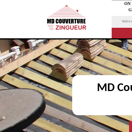
ON
G
MD Cou