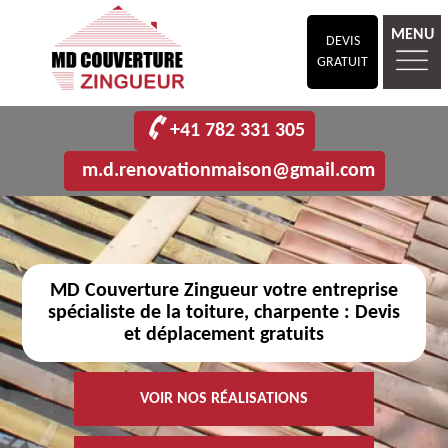
MENU
DEVIS
GRATUIT
+41 782 331 305
m.d.renovationmaison@gmail.com
MD Couverture Zingueur votre entreprise
spécialiste de la toiture, charpente : Devis
et déplacement gratuits
VOIR NOS RÉALISATIONS