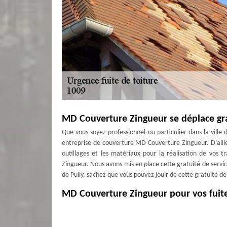
MD Couverture Zingueur se déplace gr
Que vous soyez professionnel ou particulier dans la ville
entreprise de couverture MD Couverture Zingueur. D’aill
outillages et les matériaux pour la réalisation de vos 
Zingueur. Nous avons mis en place cette gratuité de servic
de Pully, sachez que vous pouvez jouir de cette gratuité de 
MD Couverture Zingueur pour vos fuite
Faites appel au plus vite à un professionnel couvreur 
passer l’eau de pluie dans votre maison. Installé dans la