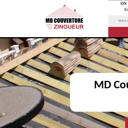
ON
G
MD Cou