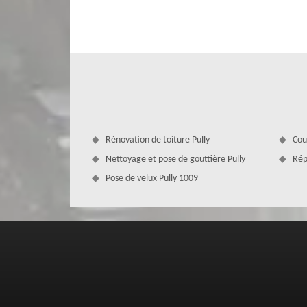
de s’occuper de vos fuites de toiture. Nous serons en mesu
réparer, notre intervention évitera à votre habitation 
couvreurs 1009 qui pourront répondre à toutes vos deman
Rénovation de toiture Pully
Cou
Nettoyage et pose de gouttière Pully
Rép
Pose de velux Pully 1009
Tarifs réparation fuite de toiture
Pour une réparation de fuite de toiture chez notre entre
plusieurs facteurs : de la forme de votre toiture, de la su
de l’état de votre toiture, de la complexité des travaux. 