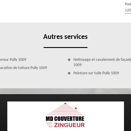
re de trouver au plus vite l’origine de cette fuite de toiture et de le
Rue
de subir de gros dégâts. Nous avons à notre disposition des artisans
120
des et besoins.
Autres services
vreur Pully 1009
Nettoyage et ravalement de façade
1009
aration de toiture Pully 1009
Peinture sur tuile Pully 1009
prise de couverture MD Couverture Zingueur ; le tarif va dépendre de
perficie de votre toit, du type de revêtement de toiture que vous avez,
Toutefois, nous sommes soucieux de notre clientèle et nous voulons que