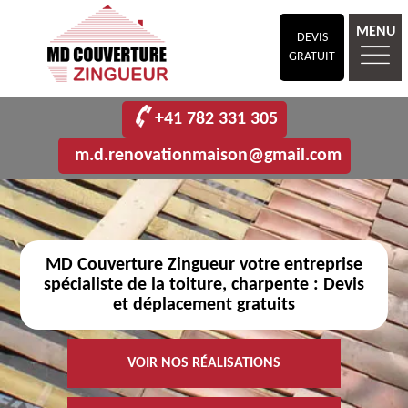
MENU
DEVIS
GRATUIT
+41 782 331 305
m.d.renovationmaison@gmail.com
MD Couverture Zingueur votre entreprise
spécialiste de la toiture, charpente : Devis
et déplacement gratuits
VOIR NOS RÉALISATIONS