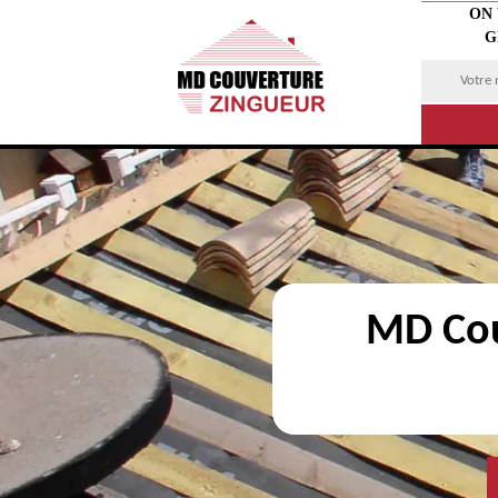
ON
G
MD Cou