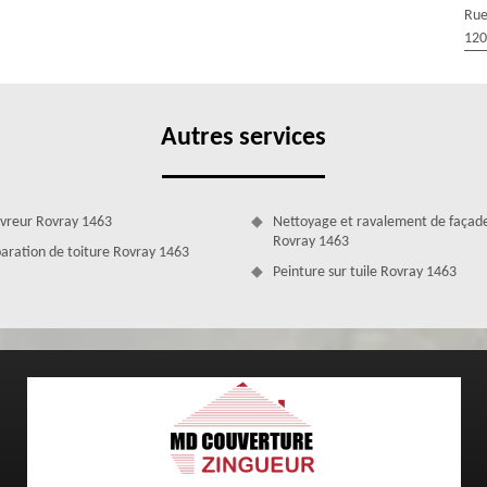
riaux que nous utilisons, car nous sommes certifiés par le label RGE.
Rue
 les travaux que nous réalisons sont accompagnés d’une garantie
120
 déplaçons gratuitement chez vous et vous offre le devis.
Autres services
vreur Rovray 1463
Nettoyage et ravalement de façad
Rovray 1463
aration de toiture Rovray 1463
Peinture sur tuile Rovray 1463
atuitement chez vous
 de Rovray 1463, sachez que vous pouvez recourir aux services de notre
eurs, nous nous déplacerons gratuitement chez vous, le transport des
travaux seront aussi à la charge de notre entreprise MD Couverture