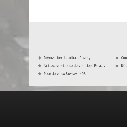
d’urgence. Vous n’avez pas à vous en faire quant aux maté
En tant que professionnel dans le métier, sachez que
décennale. Nous respectons les délais convenus, nous nous
Rénovation de toiture Rovray
Cou
Nettoyage et pose de gouttière Rovray
Rép
Pose de velux Rovray 1463
MD Couverture Zingueur se déplace gr
Que vous soyez professionnel ou particulier dans la ville
entreprise de couverture MD Couverture Zingueur. D’aill
outillages et les matériaux pour la réalisation de vos 