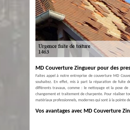
MD Couverture Zingueur pour des prest
Faites appel à notre entreprise de couverture MD Couve
souhaitez. En effet, mis à part la réparation de fuit
différents travaux, comme : le nettoyage et la pose de g
changement et traitement de charpente. Pour réaliser tous 
matériaux professionnels, modernes qui sont à la pointe de
Vos avantages avec MD Couverture Zi
Pour s’occuper de vos réparations de fuites de toitur
Couverture Zingueur. Nous sommes dotés de plusieurs