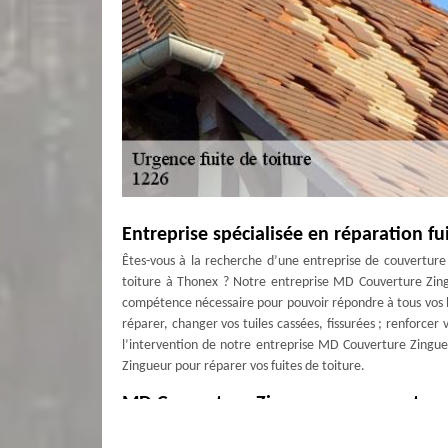
Entreprise spécialisée en réparation fu
Êtes-vous à la recherche d’une entreprise de couverture
toiture à Thonex ? Notre entreprise MD Couverture Zingu
compétence nécessaire pour pouvoir répondre à tous vos 
réparer, changer vos tuiles cassées, fissurées ; renforce
l’intervention de notre entreprise MD Couverture Zingueu
Zingueur pour réparer vos fuites de toiture.
MD Couverture Zingueur pour vos trav
Pour éviter les fuites d’eau de pluie, d’éviter la détériora