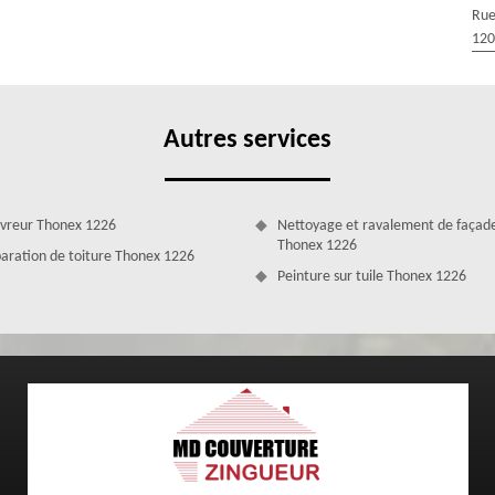
anche. Installé dans la ville de Thonex 1226, notre entreprise MD
Rue
rgence ; d’ailleurs, nous arriverons sur les lieux rapidement ; notre
120
dre en main tous vos problèmes de fuite de toiture, quel que soit la
Autres services
vreur Thonex 1226
Nettoyage et ravalement de façad
Thonex 1226
aration de toiture Thonex 1226
Peinture sur tuile Thonex 1226
 la réparation fuite de toiture
n difficile à réaliser qui requiert des savoir-faire et compétence
normes, conçues selon les règles de l’art, n’hésitez pas à faire appel à