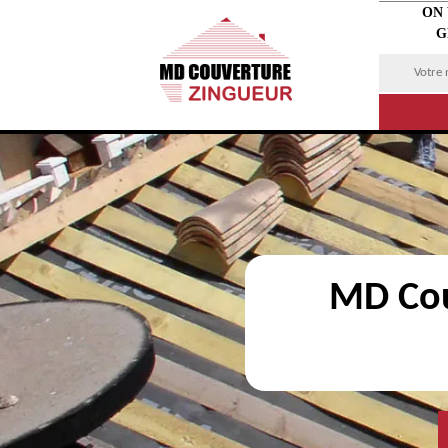
ON
G
MD Cou