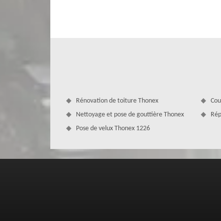
charpente, sachez que votre toiture doit être bien ét
Couverture Zingueur peut intervenir pour vos travaux d’u
entreprise MD Couverture Zingueur est en mesure de pren
forme de votre toit : plate, arrondie ou en pente.
Rénovation de toiture Thonex
Cou
Nettoyage et pose de gouttière Thonex
Rép
Pose de velux Thonex 1226
Choisissez MD Couverture Zingueur pour
Une réparation de fuite de toiture est une interventio
particulière. Pour bénéficier d’un résultat de travail aux 