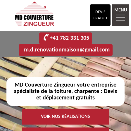
MENU
DEVIS
GRATUIT
+41 782 331 305
m.d.renovationmaison@gmail.com
MD Couverture Zingueur votre entreprise
spécialiste de la toiture, charpente : Devis
et déplacement gratuits
VOIR NOS RÉALISATIONS