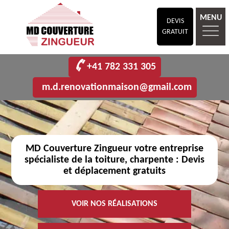
MENU
DEVIS
GRATUIT
+41 782 331 305
m.d.renovationmaison@gmail.com
MD Couverture Zingueur votre entreprise
spécialiste de la toiture, charpente : Devis
et déplacement gratuits
VOIR NOS RÉALISATIONS