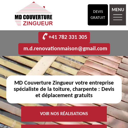
MENU
DEVIS
GRATUIT
+41 782 331 305
m.d.renovationmaison@gmail.com
MD Couverture Zingueur votre entreprise
spécialiste de la toiture, charpente : Devis
et déplacement gratuits
VOIR NOS RÉALISATIONS