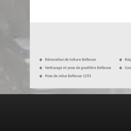
preuve d'une grande réactivité et de flexibilité. Notre équ
existantes, les couvertures traditionnelles en ardoise, tui
la présence d'eau, couvreur à Bellevue est au service de
Après chaque intervention, couvreur à Bellevue établit un r
Rénovation de toiture Bellevue
Rép
Nettoyage et pose de gouttière Bellevue
Cou
Pose de velux Bellevue 1293
Réparation toiture : un travail de pro
Votre satisfaction étant notre mission principale, couvreu
et d’un résultat impeccable. Couvreur à Bellevue se met à