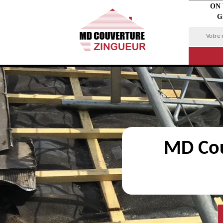
ON
G
MD Cou