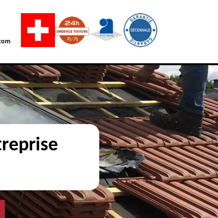
com
reprise