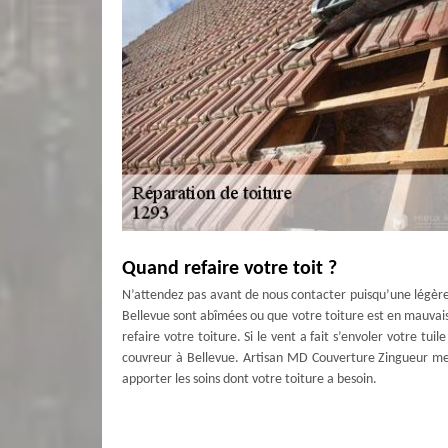
Quand refaire votre toit ?
N’attendez pas avant de nous contacter puisqu’une légère
Bellevue sont abîmées ou que votre toiture est en mauvaise 
refaire votre toiture. Si le vent a fait s’envoler votre tui
couvreur à Bellevue. Artisan MD Couverture Zingueur met 
apporter les soins dont votre toiture a besoin.
Un diagnostic sûr
Avec une longue expérience dans la recherche de fuite t