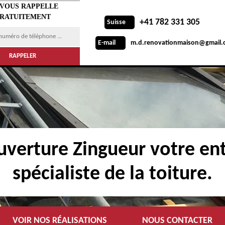
 VOUS RAPPELLE
RATUITEMENT
+41 782 331 305
Suisse
m.d.renovationmaison@gmail.
E-mail
verture Zingueur votre ent
spécialiste de la toiture.
VOIR NOS RÉALISATIONS
NOUS CONTACTER