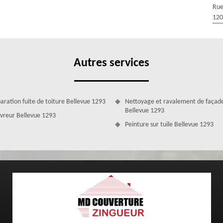
Rue
ipe de couvreur professionnel intervient sur tous les types de toitures
120
le, zinc ou bac acier. Dès l'apparition d'humidité, de taches sombres ou
 leurs clients à 1293 pour rechercher efficacement la zone de fuite.
apport détaillé des analyses, du diagnostic et les conclusions.
Autres services
aration fuite de toiture Bellevue 1293
Nettoyage et ravalement de façad
Bellevue 1293
vreur Bellevue 1293
Peinture sur tuile Bellevue 1293
r 1293 fera en sorte de vous faire bénéficier d’une prestation de choix
 votre profit et vous propose des services de qualité à moindre coût.