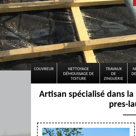
COUVREUR
NETTOYAGE
TRAVAUX
N
DÉMOUSSAGE DE
DE
DE
TOITURE
ZINGUERIE
Artisan spécialisé dans la
pres-l