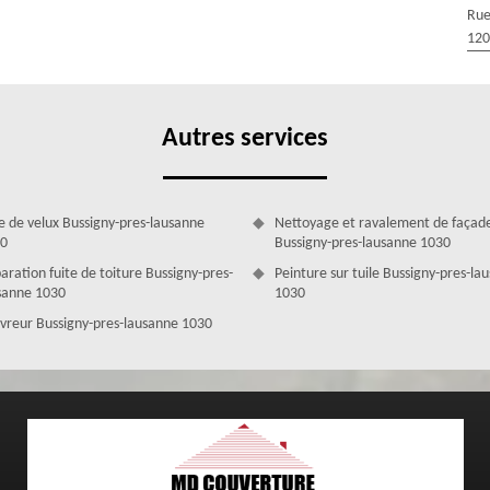
Rue
120
r pour le déneigement et le déglaçage de votre toiture à Bussigny-
ous accompagner efficacement. Lorsque la fonte des neiges et de la
nt stagner sur votre toiture. Une telle situation est propice aux
ent même survenir à l'intérieur de la maison. Lors du déneigement de
te une grande attention aux matériaux de votre toit ainsi qu'aux
Autres services
é.
e de velux Bussigny-pres-lausanne
Nettoyage et ravalement de façad
0
Bussigny-pres-lausanne 1030
aration fuite de toiture Bussigny-pres-
Peinture sur tuile Bussigny-pres-la
sanne 1030
1030
vreur Bussigny-pres-lausanne 1030