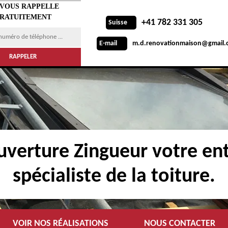
 VOUS RAPPELLE
RATUITEMENT
+41 782 331 305
Suisse
m.d.renovationmaison@gmail.
E-mail
verture Zingueur votre ent
spécialiste de la toiture.
VOIR NOS RÉALISATIONS
NOUS CONTACTER