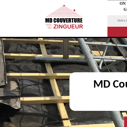
ON
G
MD Cou