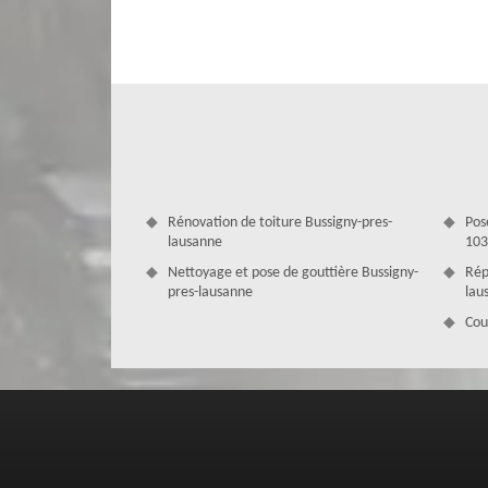
Le déneigement toiture dans le 1030
Contactez l’entreprise de toiture MD Couverture Zingueu
pres-lausanne. Couvreur 1030 saura vous conseiller et v
glace s'amorce, des quantités importantes d'eau peuve
infiltrations dans l'entre-toit et des dégâts d'eau peuv
votre toiture, couvreur à Bussigny-pres-lausanne por
équipements et ouvertures afin de conserver leur intégrit
Rénovation de toiture Bussigny-pres-
Pos
lausanne
103
Nettoyage et pose de gouttière Bussigny-
Rép
pres-lausanne
lau
Cou