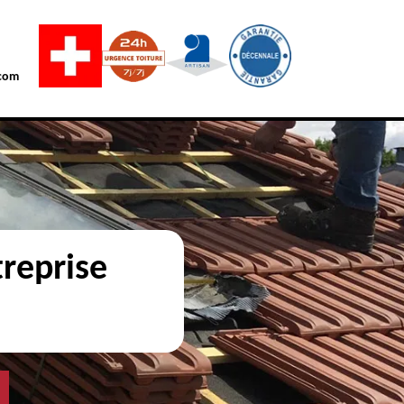
com
reprise