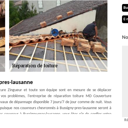
Bu
E-
No
-pres-lausanne
ure Zingueur et toute son équipe sont en mesure de se déplacer
 vos problèmes, l’entreprise de réparation toiture MD Couverture
avaux de dépannage disponible 7 jours/7 de jour comme de nuit. Vous
 puisque nos couvreurs chevronnés à Bussigny-pres-lausanne seront à
ec couvreur à Bussigny-pres-lausanne, vous êtes sûr de confier votre
Ré