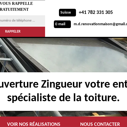
 VOUS RAPPELLE
RATUITEMENT
+41 782 331 305
Suisse
m.d.renovationmaison@gmail.
E-mail
verture Zingueur votre ent
spécialiste de la toiture.
VOIR NOS RÉALISATIONS
NOUS CONTACTER