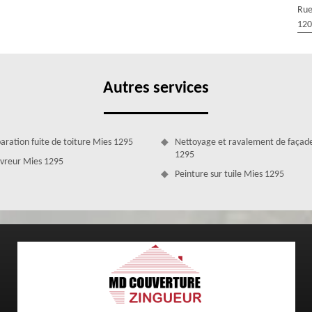
otre profit et vous propose des services de qualité à moindre coût.
Rue
e des matériels adéquats pour assurer la réussite des travaux de
120
nde une compétence et un savoir-faire parfait. Ainsi, évitez de faire
ous blesser ou de rater l’intervention.
Autres services
aration fuite de toiture Mies 1295
Nettoyage et ravalement de façad
1295
vreur Mies 1295
Peinture sur tuile Mies 1295
posant un tarif exceptionnel. Pour éviter tous problèmes de fuite ou
e contrôler systématiquement l’état de votre toiture et de confier cette
re Zingueur. Couvreur 1295 veille à apporter les soins adéquats à vos