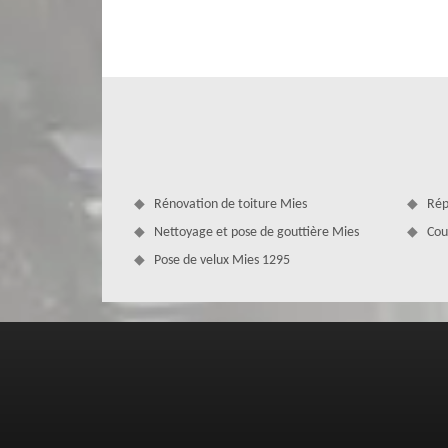
et d’un résultat impeccable. Couvreur à Mies se met à v
L’entreprise de toiture MD Couverture Zingueur dispos
réparation de votre toit à Mies. Réparer une toiture dema
vous-même vos travaux de réparation toiture au risque de v
Rénovation de toiture Mies
Rép
Nettoyage et pose de gouttière Mies
Cou
Pose de velux Mies 1295
Réparation toiture sûre à Mies
Couvreur à Mies peut examiner votre toiture en vous pro
d’infiltration d’eau ou autre, il sera indispensable de fair
tâche à un professionnel tel que l’entreprise MD Couvertu