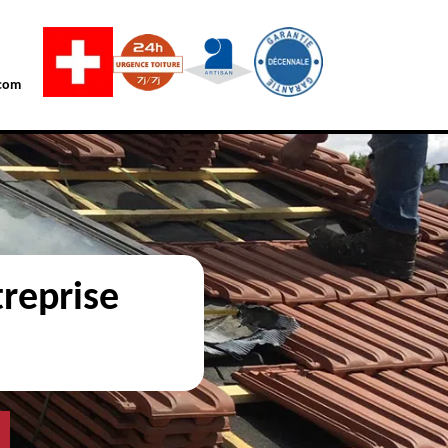
com
reprise