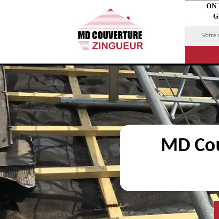
ON
G
MD Cou