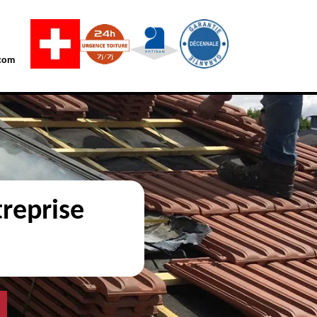
com
reprise