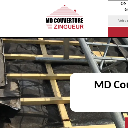
ON
G
MD Cou