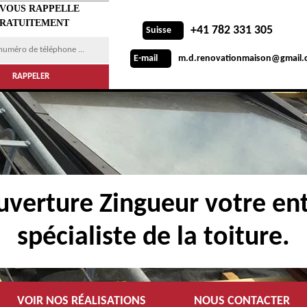
 VOUS RAPPELLE
RATUITEMENT
+41 782 331 305
Suisse
m.d.renovationmaison@gmail.
E-mail
verture Zingueur votre ent
spécialiste de la toiture.
VOIR NOS RÉALISATIONS
NOUS CONTACTER