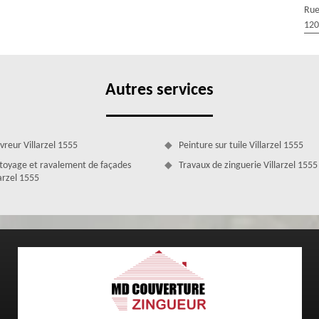
Rue
z des meilleurs soins à tarifs très raisonnables. Entretenir sa toiture
120
 de maintenir la valeur de votre habitat. En effet, une toiture en
e votre bâtisse tout entière. Une infiltration d'eau non traitée peut
les fondations et les plafonds.
Autres services
vreur Villarzel 1555
Peinture sur tuile Villarzel 1555
toyage et ravalement de façades
Travaux de zinguerie Villarzel 1555
larzel 1555
ure Villarzel en moins de 24 heures avec MD
ge et un équipement adéquat. Si vous n'avez pas l'expérience des