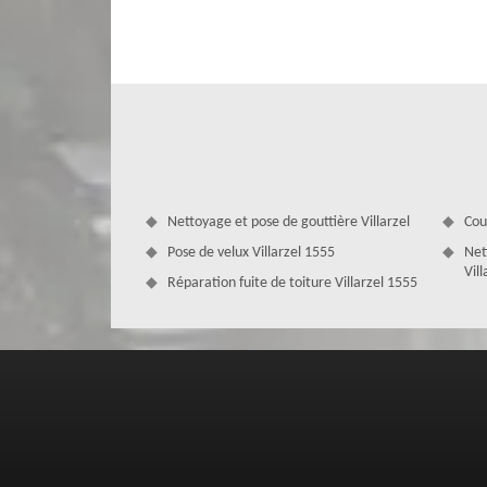
toiture dans le 1555. Avec couvreur à Villarzel, bénéficie
permet de vous prémunir des intempéries, mais également
excellent état est essentielle à la bonne conservation d
engendrer des dommages importants sur les murs, les sols, 
Nettoyage et pose de gouttière Villarzel
Cou
Pose de velux Villarzel 1555
Net
Vil
Réparation fuite de toiture Villarzel 1555
Obtenez un devis réparation de toit
Couverture Zingueur
La réparation de toiture demande une absence de verti