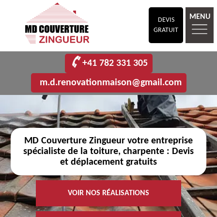
MENU
DEVIS
GRATUIT
+41 782 331 305
m.d.renovationmaison@gmail.com
MD Couverture Zingueur votre entreprise
spécialiste de la toiture, charpente : Devis
et déplacement gratuits
VOIR NOS RÉALISATIONS