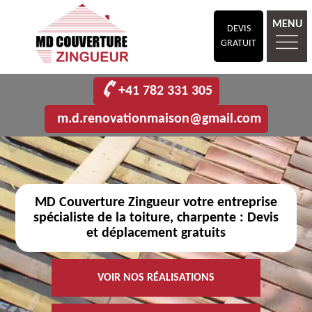
MENU
DEVIS
GRATUIT
+41 782 331 305
m.d.renovationmaison@gmail.com
MD Couverture Zingueur votre entreprise
spécialiste de la toiture, charpente : Devis
et déplacement gratuits
VOIR NOS RÉALISATIONS