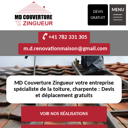
MENU
DEVIS
GRATUIT
+41 782 331 305
m.d.renovationmaison@gmail.com
MD Couverture Zingueur votre entreprise
spécialiste de la toiture, charpente : Devis
et déplacement gratuits
VOIR NOS RÉALISATIONS